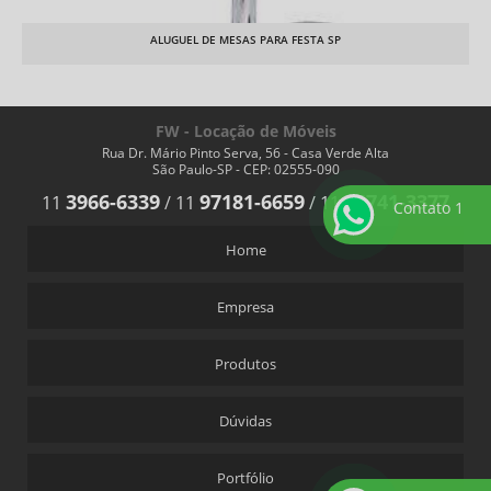
ALUGUEL DE MESAS PARA FESTA SP
FW - Locação de Móveis
Rua Dr. Mário Pinto Serva, 56 - Casa Verde Alta
São Paulo-SP - CEP: 02555-090
3966-6339
97181-6659
94741-3377
11
/
11
/
11
Contato 1
Home
Empresa
Produtos
Dúvidas
Portfólio