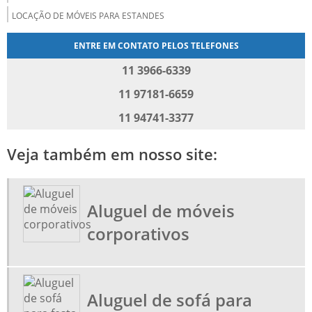
LOCAÇÃO DE MÓVEIS PARA ESTANDES
LOCAÇÃO DE CADEIRAS PARA AUDITÓRIO
ENTRE EM CONTATO PELOS TELEFONES
LOCAÇÃO DE MÓVEIS PARA ESCRITÓRIO
11 3966-6339
LOCAÇÃO DE CADEIRAS PARA PALESTRAS
11 97181-6659
LOCAÇÃO DE CADEIRAS PARA TREINAMENTO
11 94741-3377
LOCAÇÃO DE MÓVEIS CORPORATIVOS
Veja também em nosso site:
ALUGUEL DE MÓVEIS CORPORATIVOS
LOCADORA DE MÓVEIS PARA EVENTOS
ALUGAR MOVEIS PARA EVENTOS
Aluguel de móveis
ALUGUEL DE SOFÁ PARA FESTA SP
corporativos
LOCAÇÃO DE MESAS PARA EVENTOS
LOCAÇÃO DE MESA PRANCHÃO
MOVEIS PARA STANDS
Aluguel de sofá para
MOVEIS PARA TREINAMENTO