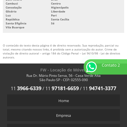
Cambuci
Centro
Consolação
Higienópolis
Glicério
Liberdade
Luz
Pari
República
Santa Cecília
Santa Efigênia
Sé
Vila Buarque
O conteúdo do texto desta página é de direito reservado. Sua reprodução, parcial ou
total, mesmo citando nossos links, é proibida sem a autorização do autor. Crime de
violação de direito autoral – artigo 184 do Código Penal –
Lei 9610/98 - Lei de direitos
autorais
.
Contato 2
FW - Locação de Móveis
Rua Dr. Mário Pinto Serva, 56 - Casa Verde Alta
São Paulo-SP - CEP: 02555-090
3966-6339
97181-6659
94741-3377
11
/
11
/
11
Home
Empresa