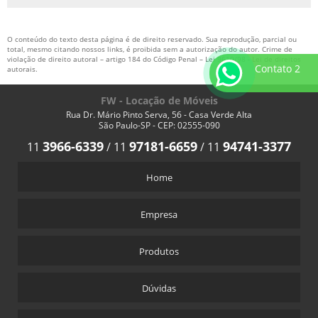
O conteúdo do texto desta página é de direito reservado. Sua reprodução, parcial ou
total, mesmo citando nossos links, é proibida sem a autorização do autor. Crime de
violação de direito autoral – artigo 184 do Código Penal –
Lei 9610/98 - Lei de direitos
Contato 2
autorais
.
FW - Locação de Móveis
Rua Dr. Mário Pinto Serva, 56 - Casa Verde Alta
São Paulo-SP - CEP: 02555-090
3966-6339
97181-6659
94741-3377
11
/
11
/
11
Home
Empresa
Produtos
Dúvidas