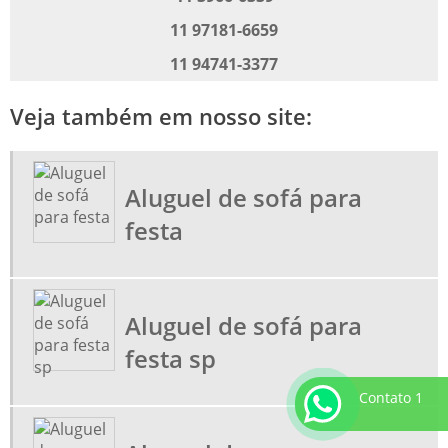
LOCAÇÃO DE CADEIRAS PARA PALESTRAS
11 97181-6659
LOCAÇÃO DE CADEIRAS PARA TREINAMENTO
11 94741-3377
LOCAÇÃO DE MÓVEIS CORPORATIVOS
Veja também em nosso site:
ALUGUEL DE MÓVEIS CORPORATIVOS
LOCADORA DE MÓVEIS PARA EVENTOS
ALUGAR MOVEIS PARA EVENTOS
Aluguel de sofá para
ALUGUEL DE SOFÁ PARA FESTA SP
festa
LOCAÇÃO DE MESAS PARA EVENTOS
LOCAÇÃO DE MESA PRANCHÃO
MOVEIS PARA STANDS
Aluguel de sofá para
MOVEIS PARA TREINAMENTO
festa sp
Contato 1