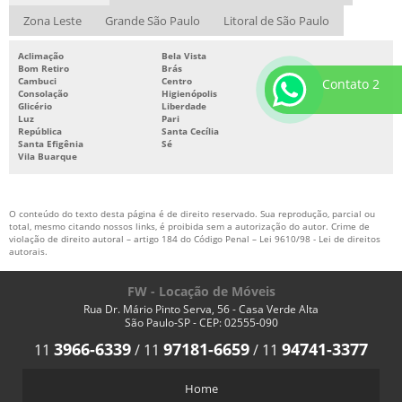
Zona Leste
Grande São Paulo
Litoral de São Paulo
Aclimação
Bela Vista
Bom Retiro
Brás
Cambuci
Centro
Contato 2
Consolação
Higienópolis
Glicério
Liberdade
Luz
Pari
República
Santa Cecília
Santa Efigênia
Sé
Vila Buarque
O conteúdo do texto desta página é de direito reservado. Sua reprodução, parcial ou
total, mesmo citando nossos links, é proibida sem a autorização do autor. Crime de
violação de direito autoral – artigo 184 do Código Penal –
Lei 9610/98 - Lei de direitos
autorais
.
FW - Locação de Móveis
Rua Dr. Mário Pinto Serva, 56 - Casa Verde Alta
São Paulo-SP - CEP: 02555-090
3966-6339
97181-6659
94741-3377
11
/
11
/
11
Home