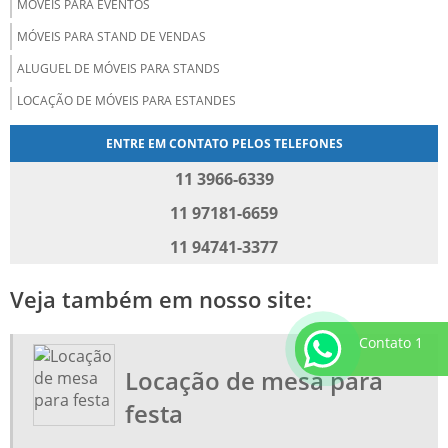
MÓVEIS PARA EVENTOS
MÓVEIS PARA STAND DE VENDAS
ALUGUEL DE MÓVEIS PARA STANDS
LOCAÇÃO DE MÓVEIS PARA ESTANDES
LOCAÇÃO DE CADEIRAS PARA AUDITÓRIO
ENTRE EM CONTATO PELOS TELEFONES
LOCAÇÃO DE MÓVEIS PARA ESCRITÓRIO
11 3966-6339
LOCAÇÃO DE CADEIRAS PARA PALESTRAS
11 97181-6659
LOCAÇÃO DE CADEIRAS PARA TREINAMENTO
11 94741-3377
LOCAÇÃO DE MÓVEIS CORPORATIVOS
Veja também em nosso site:
ALUGUEL DE MÓVEIS CORPORATIVOS
LOCADORA DE MÓVEIS PARA EVENTOS
Contato 1
ALUGAR MOVEIS PARA EVENTOS
Locação de mesa para
ALUGUEL DE SOFÁ PARA FESTA SP
festa
LOCAÇÃO DE MESAS PARA EVENTOS